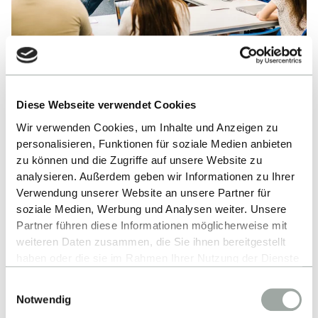
Ranking
Diese Webseite verwendet Cookies
Wir verwenden Cookies, um Inhalte und Anzeigen zu
Die Fakultät Informatik der Hochschule Reutlingen
personalisieren, Funktionen für soziale Medien anbieten
gehört zu den besten in Deutschland. Alle Bachelor-
zu können und die Zugriffe auf unsere Website zu
und Masterstudiengänge sind ASIIN-akkreditiert,
analysieren. Außerdem geben wir Informationen zu Ihrer
das heißt, Du profitierst von höchster Qualität in
Verwendung unserer Website an unsere Partner für
soziale Medien, Werbung und Analysen weiter. Unsere
Lehre und Praxis. Unsere Studiengänge schneiden
Partner führen diese Informationen möglicherweise mit
regelmäßig sehr gut in verschiedenen Rankings ab,
weiteren Daten zusammen, die Sie ihnen bereitgestellt
u.a. im CHE-Ranking und bei StudyCheck.
haben oder die sie im Rahmen Ihrer Nutzung der Dienste
Zahlreiche Auszeichnungen bestätigen, dass Du
gesammelt haben.
Einwilligungsauswahl
hier von praxisnahem Unterricht bei tollen Profs,
Alles zum Thema Cookies und personenbezogene
Notwendig
interessanten Projekten und engen Kontakten zur
Datenverarbeitung entnehmen Sie unserer