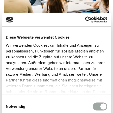
Ranking
Diese Webseite verwendet Cookies
Wir verwenden Cookies, um Inhalte und Anzeigen zu
Die Fakultät Informatik der Hochschule Reutlingen
personalisieren, Funktionen für soziale Medien anbieten
gehört zu den besten in Deutschland. Alle Bachelor-
zu können und die Zugriffe auf unsere Website zu
und Masterstudiengänge sind ASIIN-akkreditiert,
analysieren. Außerdem geben wir Informationen zu Ihrer
das heißt, Du profitierst von höchster Qualität in
Verwendung unserer Website an unsere Partner für
soziale Medien, Werbung und Analysen weiter. Unsere
Lehre und Praxis. Unsere Studiengänge schneiden
Partner führen diese Informationen möglicherweise mit
regelmäßig sehr gut in verschiedenen Rankings ab,
weiteren Daten zusammen, die Sie ihnen bereitgestellt
u.a. im CHE-Ranking und bei StudyCheck.
haben oder die sie im Rahmen Ihrer Nutzung der Dienste
Zahlreiche Auszeichnungen bestätigen, dass Du
gesammelt haben.
Einwilligungsauswahl
hier von praxisnahem Unterricht bei tollen Profs,
Alles zum Thema Cookies und personenbezogene
Notwendig
interessanten Projekten und engen Kontakten zur
Datenverarbeitung entnehmen Sie unserer