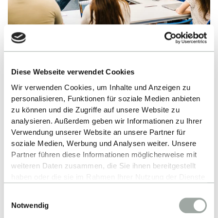
Ranking
Diese Webseite verwendet Cookies
Wir verwenden Cookies, um Inhalte und Anzeigen zu
Die Fakultät Informatik der Hochschule Reutlingen
personalisieren, Funktionen für soziale Medien anbieten
gehört zu den besten in Deutschland. Alle Bachelor-
zu können und die Zugriffe auf unsere Website zu
und Masterstudiengänge sind ASIIN-akkreditiert,
analysieren. Außerdem geben wir Informationen zu Ihrer
das heißt, Du profitierst von höchster Qualität in
Verwendung unserer Website an unsere Partner für
soziale Medien, Werbung und Analysen weiter. Unsere
Lehre und Praxis. Unsere Studiengänge schneiden
Partner führen diese Informationen möglicherweise mit
regelmäßig sehr gut in verschiedenen Rankings ab,
weiteren Daten zusammen, die Sie ihnen bereitgestellt
u.a. im CHE-Ranking und bei StudyCheck.
haben oder die sie im Rahmen Ihrer Nutzung der Dienste
Zahlreiche Auszeichnungen bestätigen, dass Du
gesammelt haben.
Einwilligungsauswahl
hier von praxisnahem Unterricht bei tollen Profs,
Alles zum Thema Cookies und personenbezogene
Notwendig
interessanten Projekten und engen Kontakten zur
Datenverarbeitung entnehmen Sie unserer