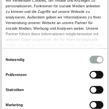
Wir verwenden Cookies, um Inhalte und Anzeigen zu
Kontakt
personalisieren, Funktionen für soziale Medien anbieten
zu können und die Zugriffe auf unsere Website zu
analysieren. Außerdem geben wir Informationen zu Ihrer
Hochschule Reutlingen
Verwendung unserer Website an unsere Partner für
Fakultät Informatik
soziale Medien, Werbung und Analysen weiter. Unsere
Partner führen diese Informationen möglicherweise mit
Alteburgstraße 150
weiteren Daten zusammen, die Sie ihnen bereitgestellt
72762 Reutlingen
haben oder die sie im Rahmen Ihrer Nutzung der Dienste
gesammelt haben.
-
Einwilligungsauswahl
Alles zum Thema Cookies und personenbezogene
Notwendig
Google Maps
Datenverarbeitung entnehmen Sie unserer
Liebe Besucher:innen, um relevante Inhalte
Datenschutzerklärung
.
Kontakt
abspielen zu können, bitten wir Sie Cookies
Präferenzen
zu akzeptieren. Alles zum Thema Cookies
Statistiken
und personenbezogene Datenverarbeitung
entnehmen Sie unserer
Marketing
Fakultät
Datenschutzerklärung