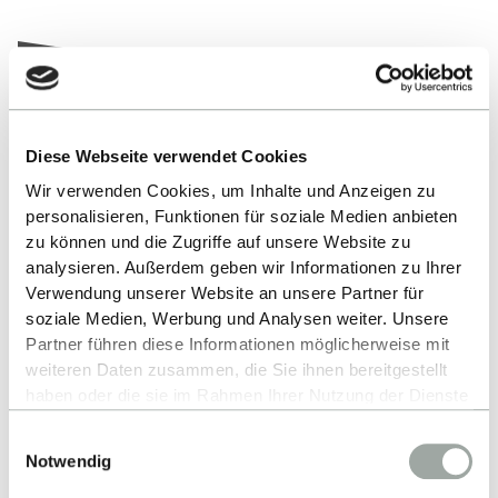
Diese Webseite verwendet Cookies
Nach oben
Wir verwenden Cookies, um Inhalte und Anzeigen zu
personalisieren, Funktionen für soziale Medien anbieten
zu können und die Zugriffe auf unsere Website zu
analysieren. Außerdem geben wir Informationen zu Ihrer
Verwendung unserer Website an unsere Partner für
soziale Medien, Werbung und Analysen weiter. Unsere
Partner führen diese Informationen möglicherweise mit
weiteren Daten zusammen, die Sie ihnen bereitgestellt
haben oder die sie im Rahmen Ihrer Nutzung der Dienste
Kontakt
gesammelt haben.
Einwilligungsauswahl
Alles zum Thema Cookies und personenbezogene
Hochschule Reutlingen
Notwendig
Datenverarbeitung entnehmen Sie unserer
Fakultät Informatik
Datenschutzerklärung
.