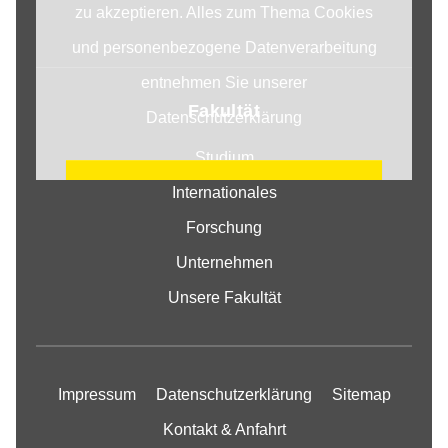
zu akzeptieren. Alles zum Thema Cookies
und personenbezogene Datenverarbeitung
entnehmen Sie unserer
Fakultät
Datenschutzerklärung
Studium
COOKIE EINSTELLUNGEN
Internationales
ÄNDERN
Forschung
Unternehmen
Unsere Fakultät
Impressum
Datenschutzerklärung
Sitemap
Kontakt & Anfahrt