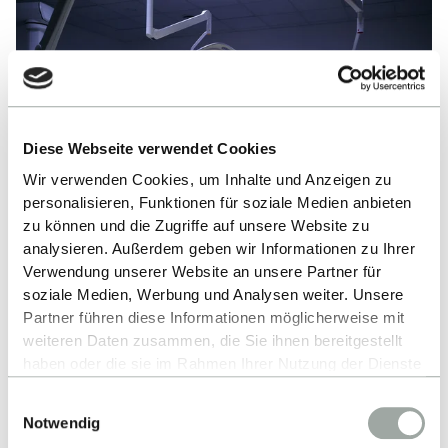
Diese Webseite verwendet Cookies
Wir verwenden Cookies, um Inhalte und Anzeigen zu
personalisieren, Funktionen für soziale Medien anbieten
zu können und die Zugriffe auf unsere Website zu
analysieren. Außerdem geben wir Informationen zu Ihrer
Verwendung unserer Website an unsere Partner für
soziale Medien, Werbung und Analysen weiter. Unsere
Partner führen diese Informationen möglicherweise mit
Lehr- und Forschungs Operationssaal
weiteren Daten zusammen, die Sie ihnen bereitgestellt
haben oder die sie im Rahmen Ihrer Nutzung der Dienste
MEHR ERFAHREN
gesammelt haben.
Einwilligungsauswahl
Alles zum Thema Cookies und personenbezogene
Notwendig
Datenverarbeitung entnehmen Sie unserer