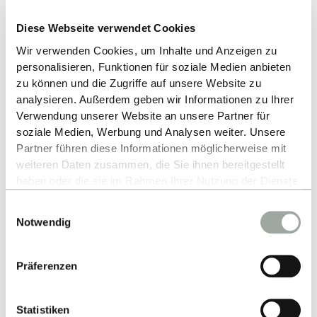
Das könnte Dich auch
Diese Webseite verwendet Cookies
interessieren
Wir verwenden Cookies, um Inhalte und Anzeigen zu
personalisieren, Funktionen für soziale Medien anbieten
zu können und die Zugriffe auf unsere Website zu
analysieren. Außerdem geben wir Informationen zu Ihrer
Verwendung unserer Website an unsere Partner für
soziale Medien, Werbung und Analysen weiter. Unsere
Human-Centered Computing - MSc
Partner führen diese Informationen möglicherweise mit
weiteren Daten zusammen, die Sie ihnen bereitgestellt
MEHR ERFAHREN
haben oder die sie im Rahmen Ihrer Nutzung der Dienste
gesammelt haben.
Einwilligungsauswahl
Alles zum Thema Cookies und personenbezogene
Notwendig
Datenverarbeitung entnehmen Sie unserer
Datenschutzerklärung
.
Digital Business Engineering - MSc
Präferenzen
MEHR ERFAHREN
Statistiken