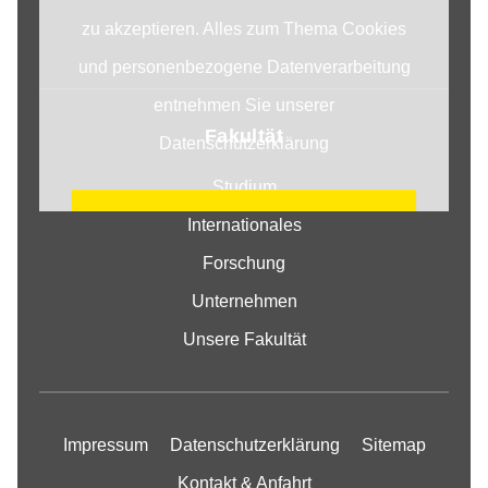
zu akzeptieren. Alles zum Thema Cookies
und personenbezogene Datenverarbeitung
entnehmen Sie unserer
Fakultät
Datenschutzerklärung
Studium
COOKIE EINSTELLUNGEN
Internationales
ÄNDERN
Forschung
Unternehmen
Unsere Fakultät
Impressum
Datenschutzerklärung
Sitemap
Kontakt & Anfahrt