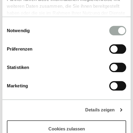
weiteren Daten zusammen, die Sie ihnen bereitgestellt
haben oder die sie im Rahmen Ihrer Nutzung der Dienste
gesammelt haben.
Einwilligungsauswahl
Alles zum Thema Cookies und personenbezogene
Notwendig
Datenverarbeitung entnehmen Sie unserer
Datenschutzerklärung
.
Präferenzen
Kontakt
Statistiken
Hochschule Reutlingen
Fakultät Informatik
Marketing
Alteburgstraße 150
72762 Reutlingen
Details zeigen
-
Google Maps
Liebe Besucher:innen, um relevante Inhalte
Cookies zulassen
Kontakt