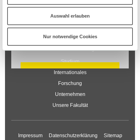
abspielen zu können, bitten wir Sie Cookies
Auswahl erlauben
zu akzeptieren. Alles zum Thema Cookies
und personenbezogene Datenverarbeitung
Nur notwendige Cookies
entnehmen Sie unserer
Fakultät
Datenschutzerklärung
Studium
COOKIE EINSTELLUNGEN
Internationales
ÄNDERN
Forschung
Unternehmen
Unsere Fakultät
Impressum
Datenschutzerklärung
Sitemap