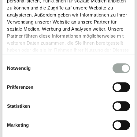
personalisieren, Funktionen für soziale Medien anbieten
ZURÜCK ZUR LISTE
zu können und die Zugriffe auf unsere Website zu
analysieren. Außerdem geben wir Informationen zu Ihrer
Verwendung unserer Website an unsere Partner für
soziale Medien, Werbung und Analysen weiter. Unsere
Partner führen diese Informationen möglicherweise mit
weiteren Daten zusammen, die Sie ihnen bereitgestellt
haben oder die sie im Rahmen Ihrer Nutzung der Dienste
gesammelt haben.
Einwilligungsauswahl
Alles zum Thema Cookies und personenbezogene
Notwendig
Nach oben
Datenverarbeitung entnehmen Sie unserer
Datenschutzerklärung
.
Präferenzen
Statistiken
Marketing
Kontakt