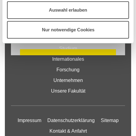
zu akzeptieren. Alles zum Thema Cookies
Auswahl erlauben
und personenbezogene Datenverarbeitung
entnehmen Sie unserer
Nur notwendige Cookies
Fakultät
Datenschutzerklärung
Studium
COOKIE EINSTELLUNGEN
Internationales
ÄNDERN
Forschung
Unternehmen
Unsere Fakultät
Impressum
Datenschutzerklärung
Sitemap
Kontakt & Anfahrt